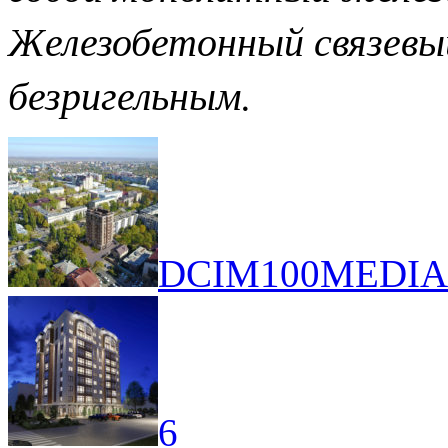
Железобетонный связевый
безригельным.
DCIM100MEDIAD
6